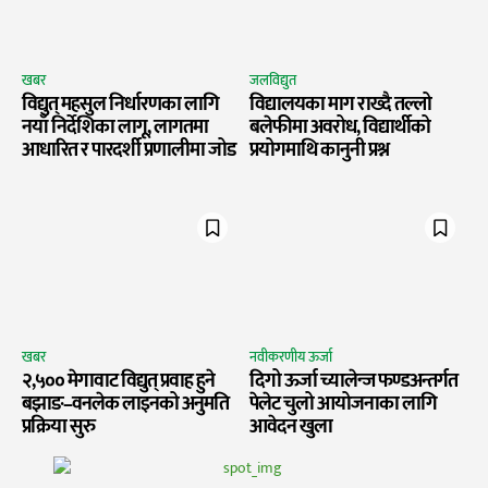
खबर
जलविद्युत
विद्युत् महसुल निर्धारणका लागि
विद्यालयका माग राख्दै तल्लो
नयाँ निर्देशिका लागू, लागतमा
बलेफीमा अवरोध, विद्यार्थीको
आधारित र पारदर्शी प्रणालीमा जोड
प्रयोगमाथि कानुनी प्रश्न
खबर
नवीकरणीय ऊर्जा
२,५०० मेगावाट विद्युत् प्रवाह हुने
दिगो ऊर्जा च्यालेन्ज फण्डअन्तर्गत
बझाङ–वनलेक लाइनको अनुमति
पेलेट चुलो आयोजनाका लागि
प्रक्रिया सुरु
आवेदन खुला