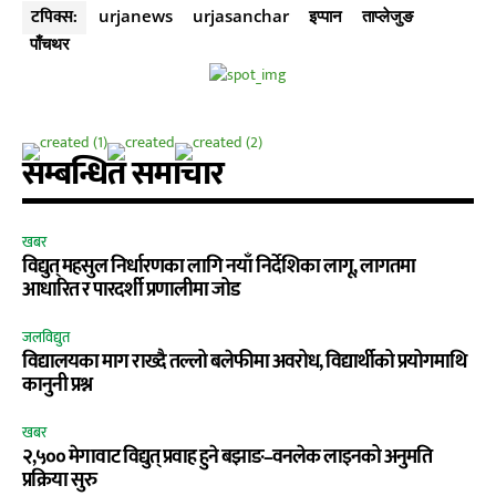
टपिक्स:
urjanews
urjasanchar
इप्पान
ताप्लेजुङ
पाँचथर
सम्बन्धित समाचार
खबर
विद्युत् महसुल निर्धारणका लागि नयाँ निर्देशिका लागू, लागतमा
आधारित र पारदर्शी प्रणालीमा जोड
जलविद्युत
विद्यालयका माग राख्दै तल्लो बलेफीमा अवरोध, विद्यार्थीको प्रयोगमाथि
कानुनी प्रश्न
खबर
२,५०० मेगावाट विद्युत् प्रवाह हुने बझाङ–वनलेक लाइनको अनुमति
प्रक्रिया सुरु