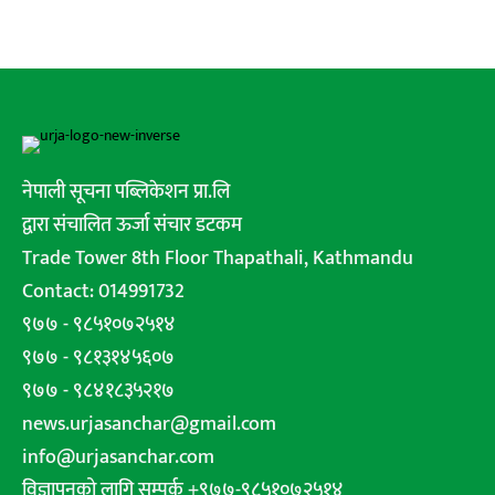
नेपाली सूचना पब्लिकेशन प्रा.लि
द्वारा संचालित ऊर्जा संचार डटकम
Trade Tower 8th Floor Thapathali, Kathmandu
Contact: 014991732
९७७ - ९८५१०७२५१४
९७७ - ९८१३१४५६०७
९७७ - ९८४१८३५२१७
news.urjasanchar@gmail.com
info@urjasanchar.com
विज्ञापनको लागि सम्पर्क +९७७-९८५१०७२५१४