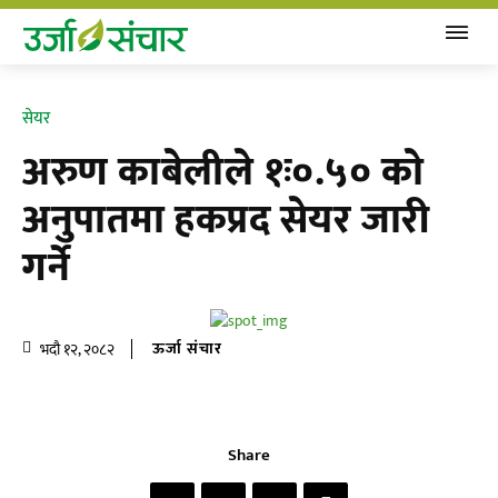
सेयर
अरुण काबेलीले १ः०.५० काे
अनुपातमा हकप्रद सेयर जारी
गर्ने
ऊर्जा संचार
भदौ १२, २०८२
Share