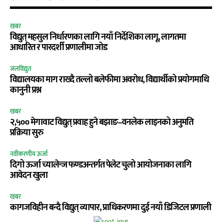
खबर
विद्युत् महसुल निर्धारणका लागि नयाँ निर्देशिका लागू, लागतमा
आधारित र पारदर्शी प्रणालीमा जोड
जलविद्युत
विद्यालयका माग राख्दै तल्लो बलेफीमा अवरोध, विद्यार्थीको प्रयोगमाथि
कानुनी प्रश्न
खबर
२,५०० मेगावाट विद्युत् प्रवाह हुने बझाङ–वनलेक लाइनको अनुमति
प्रक्रिया सुरु
नवीकरणीय ऊर्जा
दिगो ऊर्जा च्यालेन्ज फण्डअन्तर्गत पेलेट चुलो आयोजनाका लागि
आवेदन खुला
खबर
कागजविहीन बन्दै विद्युत् व्यापार, प्राधिकरणमा दुई नयाँ डिजिटल प्रणाली