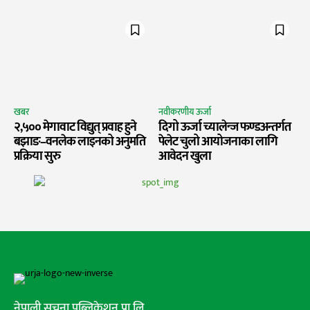
खबर
नवीकरणीय ऊर्जा
२,५०० मेगावाट विद्युत् प्रवाह हुने
दिगो ऊर्जा च्यालेन्ज फण्डअन्तर्गत
बझाङ–वनलेक लाइनको अनुमति
पेलेट चुलो आयोजनाका लागि
प्रक्रिया सुरु
आवेदन खुला
नेपाली सूचना पब्लिकेशन प्रा.लि