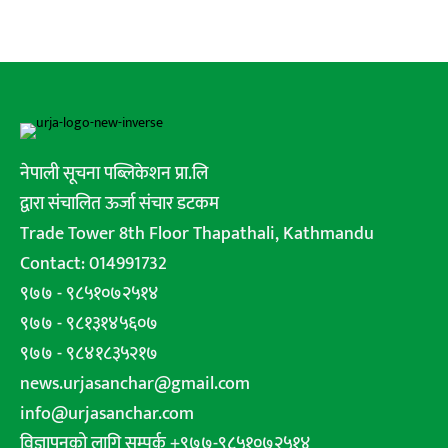
नेपाली सूचना पब्लिकेशन प्रा.लि
द्वारा संचालित ऊर्जा संचार डटकम
Trade Tower 8th Floor Thapathali, Kathmandu
Contact: 014991732
९७७ - ९८५१०७२५१४
९७७ - ९८१३१४५६०७
९७७ - ९८४१८३५२१७
news.urjasanchar@gmail.com
info@urjasanchar.com
विज्ञापनको लागि सम्पर्क +९७७-९८५१०७२५१४