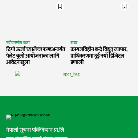
नवीकरणीय ऊर्जा
खबर
दिगो ऊर्जा च्यालेन्ज फण्डअन्तर्गत
कागजविहीन बन्दै विद्युत् व्यापार,
पेलेट चुलो आयोजनाका लागि
प्राधिकरणमा दुई नयाँ डिजिटल
आवेदन खुला
प्रणाली
नेपाली सूचना पब्लिकेशन प्रा.लि