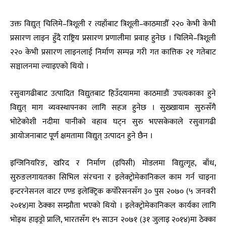
उक्त विद्युत् चिलिमे–त्रिशूली र त्यहाँबाट त्रिशूली–काठमाडौँ २२० केभी केभी
प्रसारण लाइन हुँदै राष्ट्रिय प्रसारण प्रणालीमा प्रवाह हुनेछ । चिलिमे–त्रिशूली
२२० केभी प्रसारण लाइनलाई निर्माण सम्पन्न गरी गत कात्तिक २१ गतेबाट
सञ्चालनमा ल्याइएको थियो ।
रसुवागढीबाट उत्पादित विद्युतबाट हिउँदयाममा काठमाडौं उपत्यकाका हुने
विद्युत् माग व्यवस्थापनका लागि सहज हुनेछ । सुख्खायाम सुरुसँगै
भोटेकोशी नदीमा पानीको वहाव घट्न सुरु भएसकेकाले रसुवागढी
आयोजनाबाट पूर्ण क्षमतामा विद्युत् उत्पादन हुने छैन ।
इन्जिनियरिङ, खरिद र निर्माण (इपिसी) मोडलमा विद्युत्गृह, बाँध,
सुरुङलगायतका सिभिल संरचना र इलेक्ट्रोमेकानिकल काम गर्न चाइना
इन्टरनेसनल वाटर एण्ड इलेक्ट्रिक कर्पोरेसनसँग ३० पुस २०७० (५ जनवरी
२०१४)मा ठेक्का सम्झौता भएको थियो । इलेक्ट्रोमेकानिकल कार्यका लागि
भोइथ हाइड्रो प्रालि, भारतसँग १५ साउन २०७१ (३१ जुलाइ २०१४)मा ठेक्का