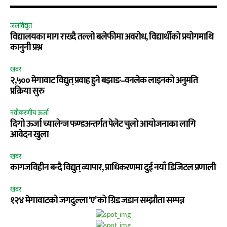
जलविद्युत
विद्यालयका माग राख्दै तल्लो बलेफीमा अवरोध, विद्यार्थीको प्रयोगमाथि
कानुनी प्रश्न
खबर
२,५०० मेगावाट विद्युत् प्रवाह हुने बझाङ–वनलेक लाइनको अनुमति
प्रक्रिया सुरु
नवीकरणीय ऊर्जा
दिगो ऊर्जा च्यालेन्ज फण्डअन्तर्गत पेलेट चुलो आयोजनाका लागि
आवेदन खुला
खबर
कागजविहीन बन्दै विद्युत् व्यापार, प्राधिकरणमा दुई नयाँ डिजिटल प्रणाली
खबर
१२४ मेगावाटको जगदुल्ला ‘ए’ को ग्रिड जडान सम्झौता सम्पन्न