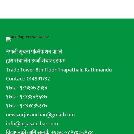
नेपाली सूचना पब्लिकेशन प्रा.लि
द्वारा संचालित ऊर्जा संचार डटकम
Trade Tower 8th Floor Thapathali, Kathmandu
Contact: 014991732
९७७ - ९८५१०७२५१४
९७७ - ९८१३१४५६०७
९७७ - ९८४१८३५२१७
news.urjasanchar@gmail.com
info@urjasanchar.com
विज्ञापनको लागि सम्पर्क +९७७-९८५१०७२५१४