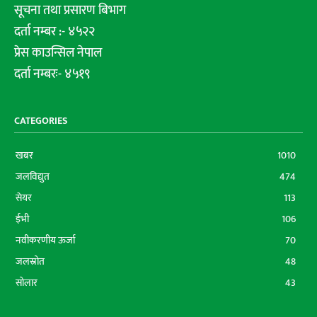
सूचना तथा प्रसारण बिभाग
दर्ता नम्बर :- ४५२२
प्रेस काउन्सिल नेपाल
दर्ता नम्बरः- ४५१९
CATEGORIES
खबर
1010
जलविद्युत
474
सेयर
113
ईभी
106
नवीकरणीय ऊर्जा
70
जलस्रोत
48
सोलार
43