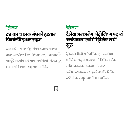
पेट्रोलियम
पेट्रोलियम
ट्यांकर चालक संघको हडताल
दैलेख जलजलेमा पेट्रोलियम पदार्थ
फिर्तासँगै इन्धन सहज
अन्वेषणका लागि ‘ड्रिलिङ सर्भे’
सुरु
काठमाडाैँ । नेपाल पेट्रोलियम ट्यांकर चालक
दैलेखको भैरवी गाउँपालिका-१ जलजलेमा
संघले आन्दोलन फिर्ता लिएका छन् । सरकारसँग
पेट्रोलियम पदार्थ अन्वेषण गर्न ड्रिलिङ सर्भेका
चारबुँदे सहमतिपछि आन्दोलन फिर्ता लिएका हुन्
लागि आवश्यक उपकरण चीनबाट
। आयल निगमका सञ्चालक समिति…
अन्वेषणस्थलसम्म ल्याइसकिएपछि ‘ड्रिलिङ
सर्भे’को काम सुरु भएको छ । शनिबार…