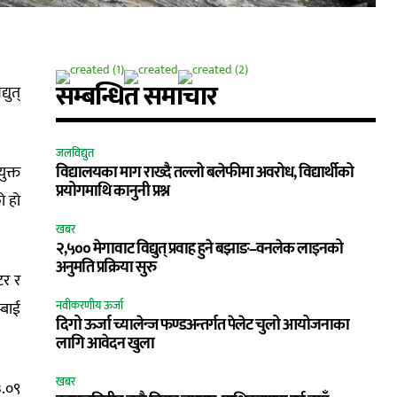
सम्बन्धित समाचार
युत्
जलविद्युत
ुक्त
विद्यालयका माग राख्दै तल्लो बलेफीमा अवरोध, विद्यार्थीको
प्रयोगमाथि कानुनी प्रश्न
ो हो
खबर
२,५०० मेगावाट विद्युत् प्रवाह हुने बझाङ–वनलेक लाइनको
अनुमति प्रक्रिया सुरु
टर र
्बाई
नवीकरणीय ऊर्जा
दिगो ऊर्जा च्यालेन्ज फण्डअन्तर्गत पेलेट चुलो आयोजनाका
लागि आवेदन खुला
खबर
३.०९