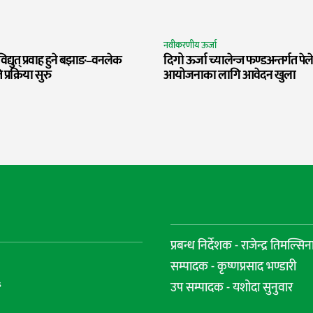
नवीकरणीय ऊर्जा
िद्युत् प्रवाह हुने बझाङ–वनलेक
दिगो ऊर्जा च्यालेन्ज फण्डअन्तर्गत पेल
्रक्रिया सुरु
आयोजनाका लागि आवेदन खुला
प्रबन्ध निर्देशक - राजेन्द्र तिमल्सिन
सम्पादक - कृष्णप्रसाद भण्डारी
s
उप सम्पादक - यशोदा सुनुवार