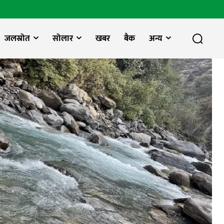
जलस्रोत
सोलार
खबर
बैक
अन्य