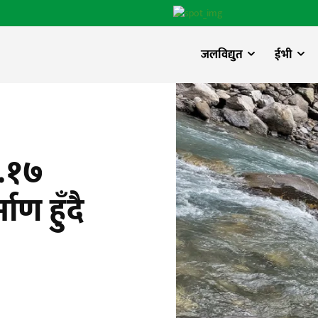
जलविद्युत
ईभी
७.१७
ाण हुँदै