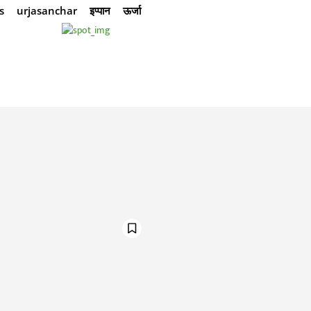
s
urjasanchar
इप्पान
ऊर्जा