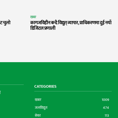
खबर
ेट चुलो
कागजविहीन बन्दै विद्युत् व्यापार, प्राधिकरणमा दुई नयाँ
डिजिटल प्रणाली
CATEGORIES
ा
खबर
1009
जलविद्युत
474
सेयर
113