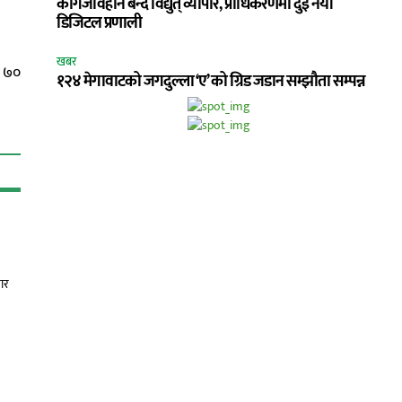
कागजविहीन बन्दै विद्युत् व्यापार, प्राधिकरणमा दुई नयाँ
डिजिटल प्रणाली
खबर
ि ७०
१२४ मेगावाटको जगदुल्ला ‘ए’ को ग्रिड जडान सम्झौता सम्पन्न
यार