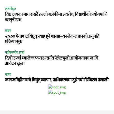
जलविद्युत
विद्यालयका माग राख्दै तल्लो बलेफीमा अवरोध, विद्यार्थीको प्रयोगमाथि
कानुनी प्रश्न
खबर
२,५०० मेगावाट विद्युत् प्रवाह हुने बझाङ–वनलेक लाइनको अनुमति
प्रक्रिया सुरु
नवीकरणीय ऊर्जा
दिगो ऊर्जा च्यालेन्ज फण्डअन्तर्गत पेलेट चुलो आयोजनाका लागि
आवेदन खुला
खबर
कागजविहीन बन्दै विद्युत् व्यापार, प्राधिकरणमा दुई नयाँ डिजिटल प्रणाली