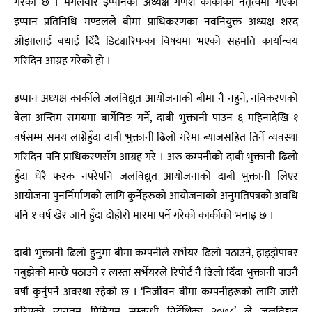
गरेको छ । मंगलवार इप्पानका अध्यक्ष गणेश कार्कीको नेतृत्वमा गएको
इप्पान प्रतिनिधि मण्डलले बीमा प्राधिकरणका नवनियुक्त अध्यक्ष शरद
ओझालाई बधाई दिँदै डिट्यारिफका विषयमा भएको सहमति कार्यान्वय
गरिदिन आग्रह गरेको हो ।
इप्पान अध्यक्ष कार्कीले जलविद्युत आयोजनाको बीमा नै नहुने, नविकरणको
बेला अन्तिम समयमा बार्गेनिङ गर्ने, दाबी भुक्तानी पाउन ६ महिनादेखि १
वर्षसम्म समय लाग्नेहुँदा दाबी भुक्तानी ढिलो गरेमा ब्याजसहित तिर्ने व्यवस्था
गरिदिन पनि प्राधिकरणसँग आग्रह गरे । अरु कम्पनीको दाबी भुक्तानी ढिलो
हुँदा धेरै फरक नपरेपनि जलविद्युत आयोजनाको दाबी भुक्तानी लिएर
आयोजना पुनर्निर्माणको लागि कुर्नेहरुको आयोजनाको अनुमतिपत्रको अवधि
पनि १ वर्ष खेर जाने हुँदा दोहोरो मारमा पर्ने गरेको कार्कीको भनाइ छ ।
दाबी भुक्तानी ढिलो हुनुमा बीमा कम्पनीले सर्भेयर ढिलो पठाउने, हाइड्रोपावर
नबुझेको मान्छे पठाउने र त्यस्ता सर्भेयरले रिपोर्ट नै ढिलो दिँदा भुक्तानी पाउनै
वर्षौ कुर्नुपर्ने अवस्था रहेको छ । ‘निर्जीवन बीमा कम्पनीहरूको लागि जारी
गरिएको न्युनतम प्रिमियम सम्बन्धी निर्देशिका २०७८’ ले जलविद्युत