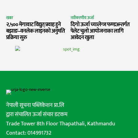
खबर
नवीकरणीय ऊर्जा
२,५०० मेगावाट विद्युत् प्रवाह हुने
दिगो ऊर्जा च्यालेन्ज फण्डअन्तर्गत
बझाङ–वनलेक लाइनको अनुमति
पेलेट चुलो आयोजनाका लागि
प्रक्रिया सुरु
आवेदन खुला
नेपाली सूचना पब्लिकेशन प्रा.लि
द्वारा संचालित ऊर्जा संचार डटकम
Trade Tower 8th Floor Thapathali, Kathmandu
Contact: 014991732