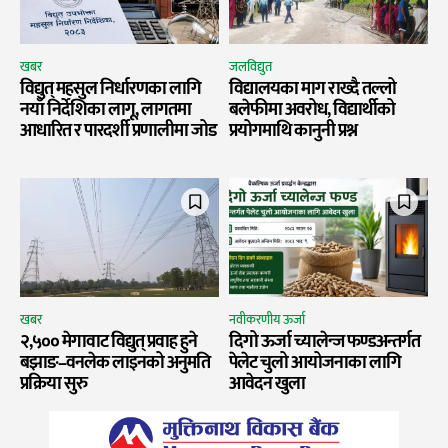
खबर
जलविद्युत
विद्युत् महसुल निर्धारणका लागि
विद्यालयका माग राख्दै तल्लो
नयाँ निर्देशिका लागू, लागतमा
बलेफीमा अवरोध, विद्यार्थीको
आधारित र पारदर्शी प्रणालीमा जोड
प्रयोगमाथि कानुनी प्रश्न
खबर
नवीकरणीय ऊर्जा
२,५०० मेगावाट विद्युत् प्रवाह हुने
दिगो ऊर्जा च्यालेन्ज फण्डअन्तर्गत
बझाङ–वनलेक लाइनको अनुमति
पेलेट चुलो आयोजनाका लागि
प्रक्रिया सुरु
आवेदन खुला