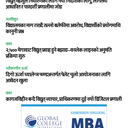
विद्युत् महसुल निर्धारणका लागि नयाँ निर्देशिका लागू, लागतमा
आधारित र पारदर्शी प्रणालीमा जोड
जलविद्युत
विद्यालयका माग राख्दै तल्लो बलेफीमा अवरोध, विद्यार्थीको प्रयोगमाथि
कानुनी प्रश्न
खबर
२,५०० मेगावाट विद्युत् प्रवाह हुने बझाङ–वनलेक लाइनको अनुमति
प्रक्रिया सुरु
नवीकरणीय ऊर्जा
दिगो ऊर्जा च्यालेन्ज फण्डअन्तर्गत पेलेट चुलो आयोजनाका लागि
आवेदन खुला
खबर
कागजविहीन बन्दै विद्युत् व्यापार, प्राधिकरणमा दुई नयाँ डिजिटल प्रणाली