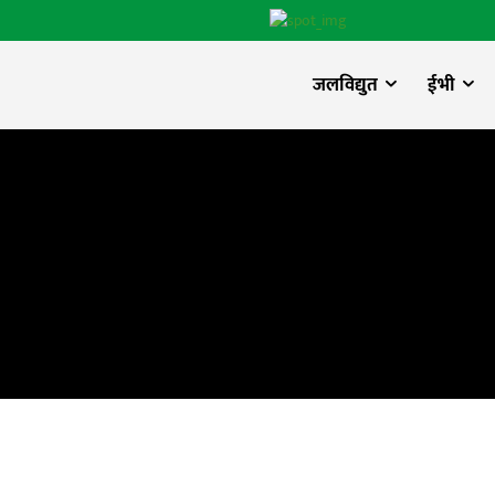
जलविद्युत
ईभी