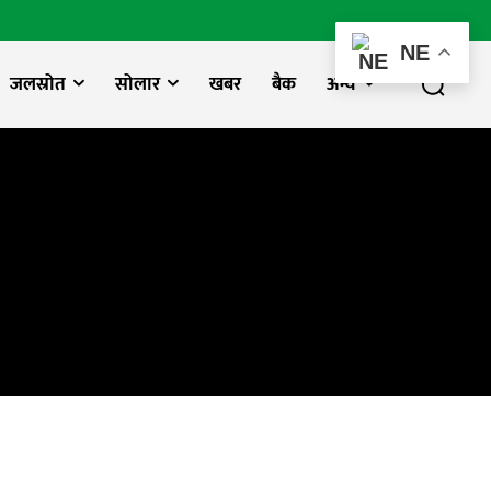
NE
जलस्रोत
सोलार
खबर
बैक
अन्य