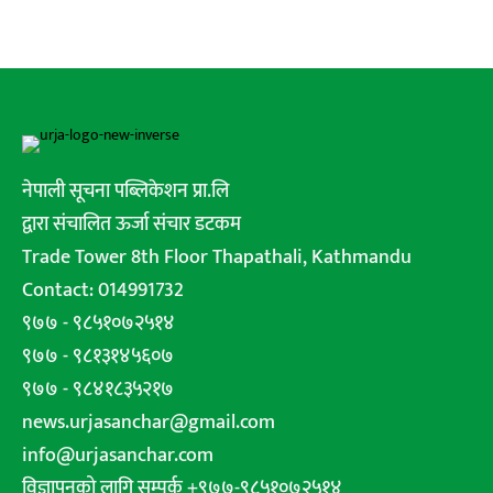
नेपाली सूचना पब्लिकेशन प्रा.लि
द्वारा संचालित ऊर्जा संचार डटकम
Trade Tower 8th Floor Thapathali, Kathmandu
Contact: 014991732
९७७ - ९८५१०७२५१४
९७७ - ९८१३१४५६०७
९७७ - ९८४१८३५२१७
news.urjasanchar@gmail.com
info@urjasanchar.com
विज्ञापनको लागि सम्पर्क +९७७-९८५१०७२५१४