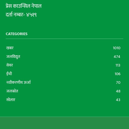
प्रेस काउन्सिल नेपाल
दर्ता नम्बरः- ४५१९
CATEGORIES
खबर
1010
जलविद्युत
474
सेयर
113
ईभी
106
नवीकरणीय ऊर्जा
70
जलस्रोत
48
सोलार
43