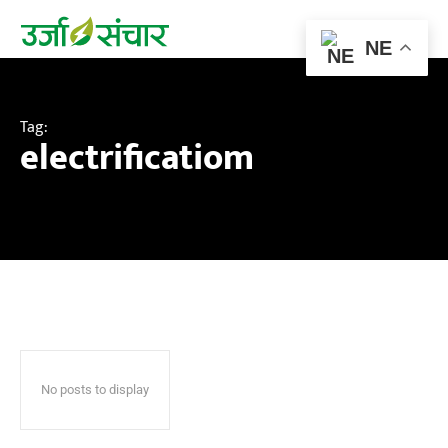
NE
Tag:
electrificatiom
No posts to display