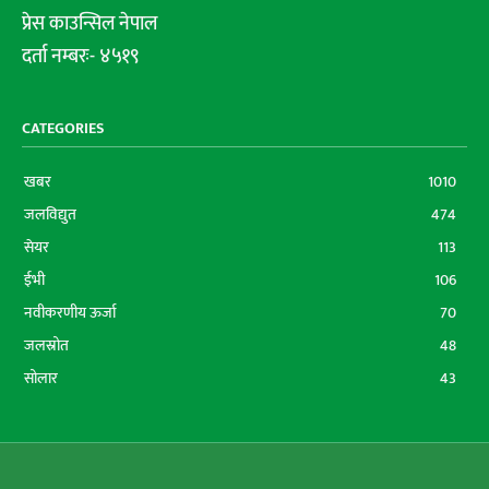
प्रेस काउन्सिल नेपाल
दर्ता नम्बरः- ४५१९
CATEGORIES
खबर
1010
जलविद्युत
474
सेयर
113
ईभी
106
नवीकरणीय ऊर्जा
70
जलस्रोत
48
सोलार
43