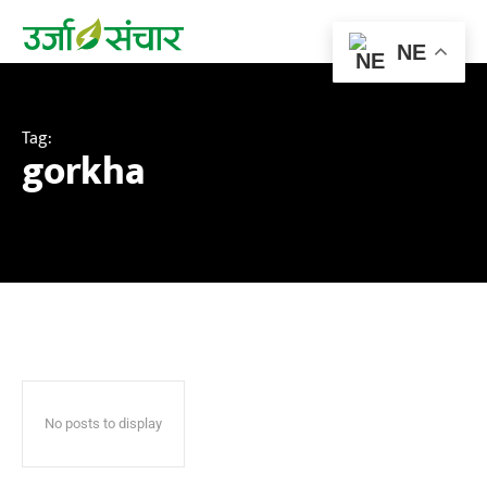
NE
Tag:
gorkha
No posts to display