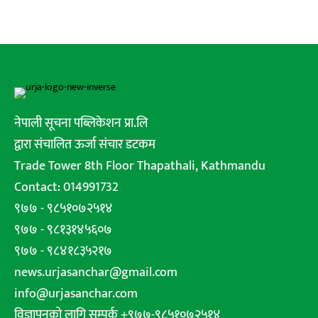
नेपाली सूचना पब्लिकेशन प्रा.लि
द्वारा संचालित ऊर्जा संचार डटकम
Trade Tower 8th Floor Thapathali, Kathmandu
Contact: 014991732
९७७ - ९८५१०७२५१४
९७७ - ९८१३१४५६०७
९७७ - ९८४१८३५२१७
news.urjasanchar@gmail.com
info@urjasanchar.com
विज्ञापनको लागि सम्पर्क +९७७-९८५१०७२५१४