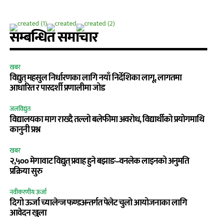
सम्बन्धित समाचार
खबर
विद्युत् महसुल निर्धारणका लागि नयाँ निर्देशिका लागू, लागतमा
आधारित र पारदर्शी प्रणालीमा जोड
जलविद्युत
विद्यालयका माग राख्दै तल्लो बलेफीमा अवरोध, विद्यार्थीको प्रयोगमाथि
कानुनी प्रश्न
खबर
२,५०० मेगावाट विद्युत् प्रवाह हुने बझाङ–वनलेक लाइनको अनुमति
प्रक्रिया सुरु
नवीकरणीय ऊर्जा
दिगो ऊर्जा च्यालेन्ज फण्डअन्तर्गत पेलेट चुलो आयोजनाका लागि
आवेदन खुला