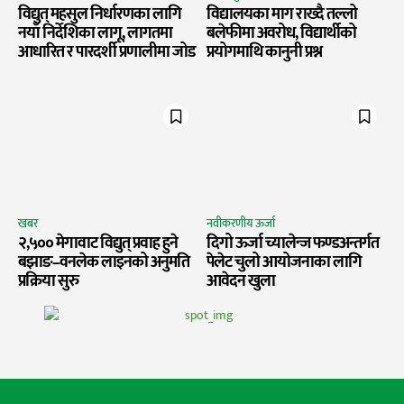
विद्युत् महसुल निर्धारणका लागि
विद्यालयका माग राख्दै तल्लो
नयाँ निर्देशिका लागू, लागतमा
बलेफीमा अवरोध, विद्यार्थीको
आधारित र पारदर्शी प्रणालीमा जोड
प्रयोगमाथि कानुनी प्रश्न
खबर
नवीकरणीय ऊर्जा
२,५०० मेगावाट विद्युत् प्रवाह हुने
दिगो ऊर्जा च्यालेन्ज फण्डअन्तर्गत
बझाङ–वनलेक लाइनको अनुमति
पेलेट चुलो आयोजनाका लागि
प्रक्रिया सुरु
आवेदन खुला