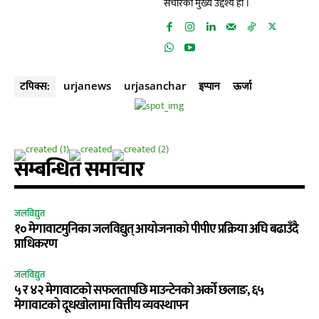
संचारको मुख्य उद्देश्य हो ।
टपिक्स:
urjanews
urjasanchar
इप्पान
ऊर्जा
सम्बन्धित समाचार
जलविद्युत
१० मेगावाटमुनिका जलविद्युत् आयोजनाको पीपीए प्रक्रिया अघि बढाउँदै
प्राधिकरण
जलविद्युत
५ र ४२ मेगावाटको सफलतापछि माउन्टेनको अर्को छलाङ, ६५
मेगावाटको दूधखोलामा वित्तीय व्यवस्थापन