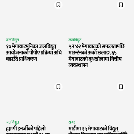
जलविद्युत
जलविद्युत
१० मेगावाटमुनिका जलविद्युत्
५ र ४२ मेगावाटको सफलतापछि
आयोजनाको पीपीए प्रक्रिया अघि
माउन्टेनको अर्को छलाङ, ६५
बढाउँदै प्राधिकरण
मेगावाटको दूधखोलामा वित्तीय
व्यवस्थापन
जलविद्युत
खबर
ह्याप्पी इनर्जीको पहिलो
माडीमा २५ मेगावाटको विद्युत्