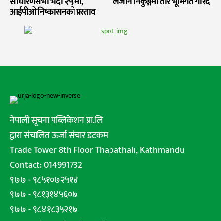
साधारणसभा भदौ २५ मा,
लैजान निकुञ्जमा तार भूमिगत गरिँदै
आईपीओ निष्कासनको प्रस्ताव
नेपाली सूचना पब्लिकेशन प्रा.लि
द्वारा संचालित ऊर्जा संचार डटकम
Trade Tower 8th Floor Thapathali, Kathmandu
Contact: 014991732
९७७ - ९८५१०७२५१४
९७७ - ९८१३१४५६०७
९७७ - ९८४१८३५२१७