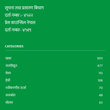
सूचना तथा प्रसारण बिभाग
दर्ता नम्बर :- ४५२२
प्रेस काउन्सिल नेपाल
दर्ता नम्बरः- ४५१९
CATEGORIES
खबर
1011
जलविद्युत
477
सेयर
113
ईभी
106
नवीकरणीय ऊर्जा
70
जलस्रोत
48
सोलार
43