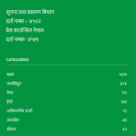
सूचना तथा प्रसारण बिभाग
दर्ता नम्बर :- ४५२२
प्रेस काउन्सिल नेपाल
दर्ता नम्बरः- ४५१९
CATEGORIES
खबर
1010
जलविद्युत
474
सेयर
113
ईभी
106
नवीकरणीय ऊर्जा
70
जलस्रोत
48
सोलार
43