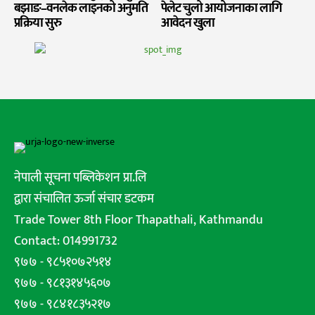
बझाङ–वनलेक लाइनको अनुमति
पेलेट चुलो आयोजनाका लागि
प्रक्रिया सुरु
आवेदन खुला
नेपाली सूचना पब्लिकेशन प्रा.लि
द्वारा संचालित ऊर्जा संचार डटकम
Trade Tower 8th Floor Thapathali, Kathmandu
Contact: 014991732
९७७ - ९८५१०७२५१४
९७७ - ९८१३१४५६०७
९७७ - ९८४१८३५२१७