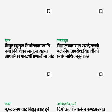
खबर
जलविद्युत
विद्युत् महसुल निर्धारणका लागि
विद्यालयका माग राख्दै तल्लो
नयाँ निर्देशिका लागू, लागतमा
बलेफीमा अवरोध, विद्यार्थीको
आधारित र पारदर्शी प्रणालीमा जोड
प्रयोगमाथि कानुनी प्रश्न
खबर
नवीकरणीय ऊर्जा
२,५०० मेगावाट विद्युत् प्रवाह हुने
दिगो ऊर्जा च्यालेन्ज फण्डअन्तर्गत