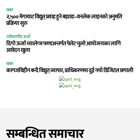
खबर
२,५०० मेगावाट विद्युत् प्रवाह हुने बझाङ–वनलेक लाइनको अनुमति
प्रक्रिया सुरु
नवीकरणीय ऊर्जा
दिगो ऊर्जा च्यालेन्ज फण्डअन्तर्गत पेलेट चुलो आयोजनाका लागि
आवेदन खुला
खबर
कागजविहीन बन्दै विद्युत् व्यापार, प्राधिकरणमा दुई नयाँ डिजिटल प्रणाली
सम्बन्धित समाचार