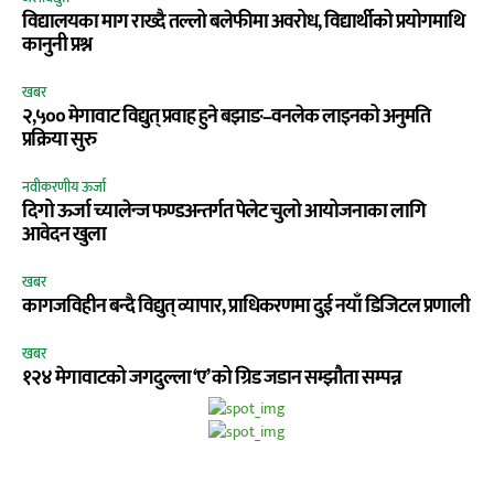
विद्यालयका माग राख्दै तल्लो बलेफीमा अवरोध, विद्यार्थीको प्रयोगमाथि
कानुनी प्रश्न
खबर
२,५०० मेगावाट विद्युत् प्रवाह हुने बझाङ–वनलेक लाइनको अनुमति
प्रक्रिया सुरु
नवीकरणीय ऊर्जा
दिगो ऊर्जा च्यालेन्ज फण्डअन्तर्गत पेलेट चुलो आयोजनाका लागि
आवेदन खुला
खबर
कागजविहीन बन्दै विद्युत् व्यापार, प्राधिकरणमा दुई नयाँ डिजिटल प्रणाली
खबर
१२४ मेगावाटको जगदुल्ला ‘ए’ को ग्रिड जडान सम्झौता सम्पन्न