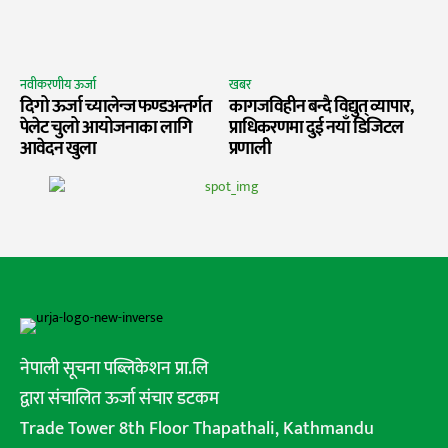
नवीकरणीय ऊर्जा
खबर
दिगो ऊर्जा च्यालेन्ज फण्डअन्तर्गत
कागजविहीन बन्दै विद्युत् व्यापार,
पेलेट चुलो आयोजनाका लागि
प्राधिकरणमा दुई नयाँ डिजिटल
आवेदन खुला
प्रणाली
नेपाली सूचना पब्लिकेशन प्रा.लि
द्वारा संचालित ऊर्जा संचार डटकम
Trade Tower 8th Floor Thapathali, Kathmandu