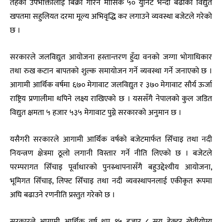
तहको उपभोक्तालाई बिक्री गरिने मासिक ५० युनिट भन्दा बढीको विद्युत
खपतमा सहुलियत दरमा मूल्य अभिवृद्धि कर लगाउने व्यवस्था बजेटले गरेको
छ ।
सरकारले जलविद्युत आयोजना हस्तान्तरण हुँदा वनको जग्गा भोगाधिकार
तथा रुख कटान बापतको शुल्क समायोजन गर्ने व्यवस्था गर्ने जनाएको छ ।
आगामी आर्थिक वर्षमा ६७० मेगावाट जलविद्युत र ३७० मेगावाट सौर्य ऊर्जा
राष्ट्रिय प्रणालीमा थपिने लक्ष्य राखिएको छ । यससँगै नेपालको कुल जडित
विद्युत क्षमता ५ हजार ५३५ मेगावाट पुग्ने सरकारको अनुमान छ ।
यसैगरी सरकारले आगामी आर्थिक वर्षको बजेटमार्फत सिँचाइ तथा नदी
नियन्त्रण क्षेत्रमा ठूलो लगानी विस्तार गर्ने नीति लिएको छ । बजेटले
परम्परागत सिँचाइ पूर्वाधारको पुनस्र्थापनासँगै बहुउद्देश्यीय आयोजना,
भूमिगत सिँचाइ, लिफ्ट सिँचाइ तथा नदी व्यवस्थापनलाई एकीकृत रूपमा
अघि बढाउने रणनीति प्रस्तुत गरेको छ ।
सरकारले आगामी आर्थिक वर्ष थप १५ हजार ८ सय हेक्टर खेतीयोग्य