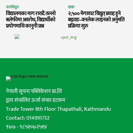
जलविद्युत
खबर
विद्यालयका माग राख्दै तल्लो
२,५०० मेगावाट विद्युत् प्रवाह हुने
बलेफीमा अवरोध, विद्यार्थीको
बझाङ–वनलेक लाइनको अनुमति
प्रयोगमाथि कानुनी प्रश्न
प्रक्रिया सुरु
नेपाली सूचना पब्लिकेशन प्रा.लि
द्वारा संचालित ऊर्जा संचार डटकम
Trade Tower 8th Floor Thapathali, Kathmandu
Contact: 014991732
९७७ - ९८५१०७२५१४