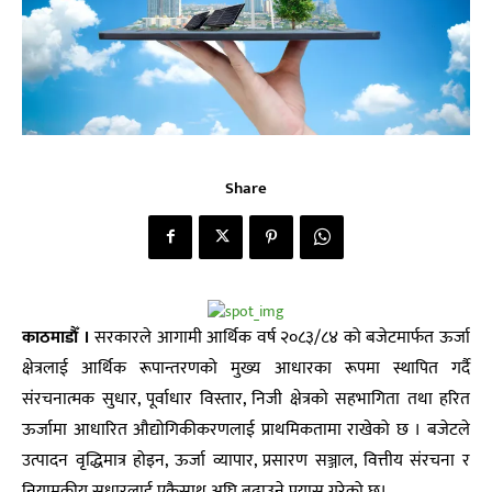
Share
काठमाडाैँ ।
सरकारले आगामी आर्थिक वर्ष २०८३/८४ को बजेटमार्फत ऊर्जा
क्षेत्रलाई आर्थिक रूपान्तरणको मुख्य आधारका रूपमा स्थापित गर्दै
संरचनात्मक सुधार, पूर्वाधार विस्तार, निजी क्षेत्रको सहभागिता तथा हरित
ऊर्जामा आधारित औद्योगिकीकरणलाई प्राथमिकतामा राखेको छ । बजेटले
उत्पादन वृद्धिमात्र होइन, ऊर्जा व्यापार, प्रसारण सञ्जाल, वित्तीय संरचना र
नियामकीय सुधारलाई एकैसाथ अघि बढाउने प्रयास गरेको छ।