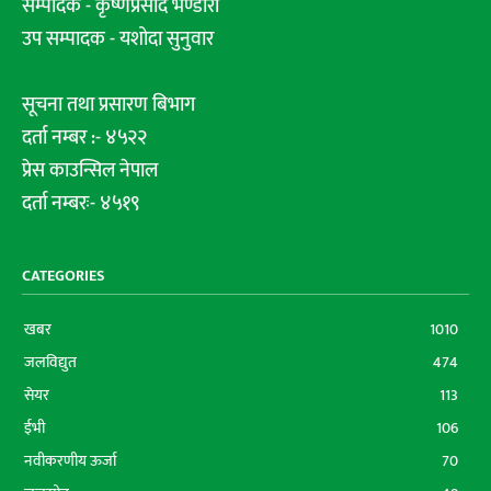
सम्पादक - कृष्णप्रसाद भण्डारी
उप सम्पादक - यशोदा सुनुवार
सूचना तथा प्रसारण बिभाग
दर्ता नम्बर :- ४५२२
प्रेस काउन्सिल नेपाल
दर्ता नम्बरः- ४५१९
CATEGORIES
खबर
1010
जलविद्युत
474
सेयर
113
ईभी
106
नवीकरणीय ऊर्जा
70