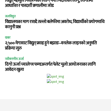
विद्युत् महसुल निर्धारणका लागि नयाँ निर्देशिका लागू, लागतमा
आधारित र पारदर्शी प्रणालीमा जोड
जलविद्युत
विद्यालयका माग राख्दै तल्लो बलेफीमा अवरोध, विद्यार्थीको प्रयोगमाथि
कानुनी प्रश्न
खबर
२,५०० मेगावाट विद्युत् प्रवाह हुने बझाङ–वनलेक लाइनको अनुमति
प्रक्रिया सुरु
नवीकरणीय ऊर्जा
दिगो ऊर्जा च्यालेन्ज फण्डअन्तर्गत पेलेट चुलो आयोजनाका लागि
आवेदन खुला