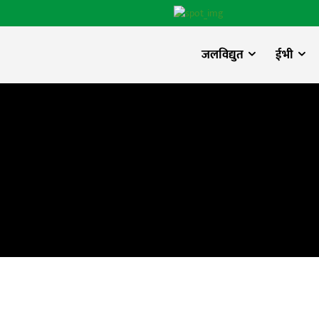
जलविद्युत
ईभी