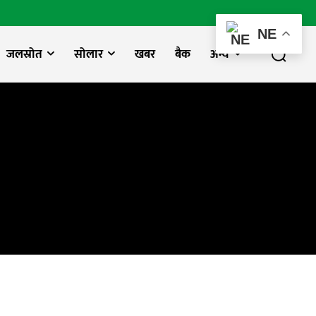
NE
जलस्रोत
सोलार
खबर
बैक
अन्य