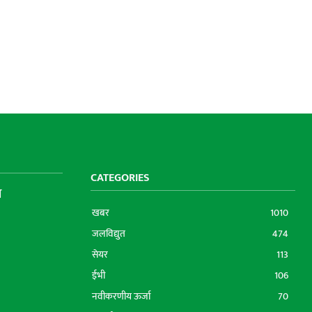
CATEGORIES
ा
खबर
1010
जलविद्युत
474
सेयर
113
ईभी
106
नवीकरणीय ऊर्जा
70