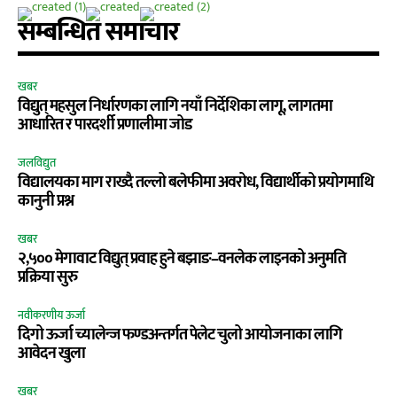
सम्बन्धित समाचार
खबर
विद्युत् महसुल निर्धारणका लागि नयाँ निर्देशिका लागू, लागतमा
आधारित र पारदर्शी प्रणालीमा जोड
जलविद्युत
विद्यालयका माग राख्दै तल्लो बलेफीमा अवरोध, विद्यार्थीको प्रयोगमाथि
कानुनी प्रश्न
खबर
२,५०० मेगावाट विद्युत् प्रवाह हुने बझाङ–वनलेक लाइनको अनुमति
प्रक्रिया सुरु
नवीकरणीय ऊर्जा
दिगो ऊर्जा च्यालेन्ज फण्डअन्तर्गत पेलेट चुलो आयोजनाका लागि
आवेदन खुला
खबर