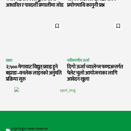
आधारित र पारदर्शी प्रणालीमा जोड
प्रयोगमाथि कानुनी प्रश्न
खबर
नवीकरणीय ऊर्जा
२,५०० मेगावाट विद्युत् प्रवाह हुने
दिगो ऊर्जा च्यालेन्ज फण्डअन्तर्गत
बझाङ–वनलेक लाइनको अनुमति
पेलेट चुलो आयोजनाका लागि
प्रक्रिया सुरु
आवेदन खुला