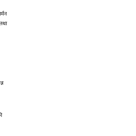
र्मन
 तथा
्न
को