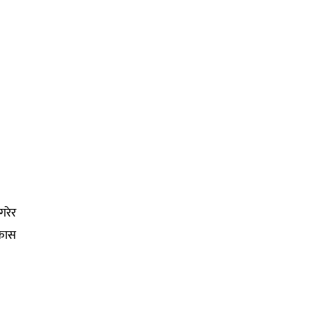
गरेर
िकास