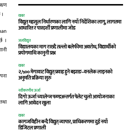
ा ऋण
 ।
खबर
विद्युत् महसुल निर्धारणका लागि नयाँ निर्देशिका लागू, लागतमा
आधारित र पारदर्शी प्रणालीमा जोड
rman
छ ।
जलविद्युत
विद्यालयका माग राख्दै तल्लो बलेफीमा अवरोध, विद्यार्थीको
गानी
प्रयोगमाथि कानुनी प्रश्न
खबर
२,५०० मेगावाट विद्युत् प्रवाह हुने बझाङ–वनलेक लाइनको
ापना
अनुमति प्रक्रिया सुरु
नवीकरणीय ऊर्जा
दिगो ऊर्जा च्यालेन्ज फण्डअन्तर्गत पेलेट चुलो आयोजनाका
 तथा
लागि आवेदन खुला
खबर
कागजविहीन बन्दै विद्युत् व्यापार, प्राधिकरणमा दुई नयाँ
डिजिटल प्रणाली