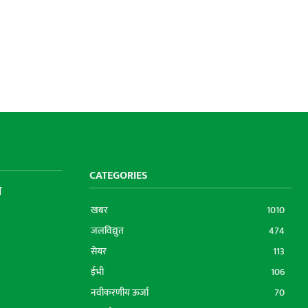
CATEGORIES
ा
खबर
1010
जलविद्युत
474
सेयर
113
ईभी
106
नवीकरणीय ऊर्जा
70