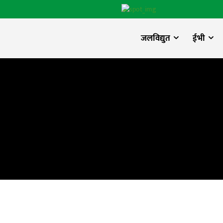
जलविद्युत
ईभी