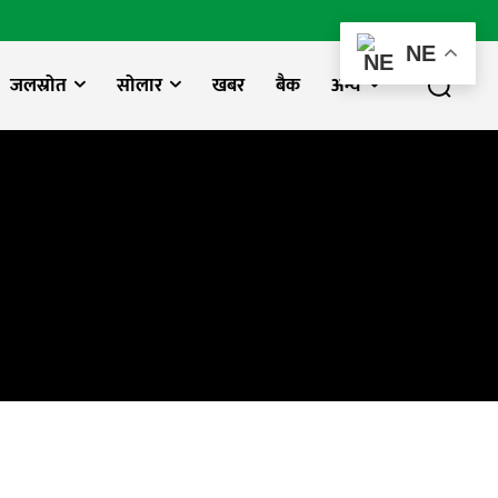
NE
जलस्रोत
सोलार
खबर
बैक
अन्य