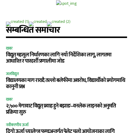
सम्बन्धित समाचार
खबर
विद्युत् महसुल निर्धारणका लागि नयाँ निर्देशिका लागू, लागतमा
आधारित र पारदर्शी प्रणालीमा जोड
जलविद्युत
विद्यालयका माग राख्दै तल्लो बलेफीमा अवरोध, विद्यार्थीको प्रयोगमाथि
कानुनी प्रश्न
खबर
२,५०० मेगावाट विद्युत् प्रवाह हुने बझाङ–वनलेक लाइनको अनुमति
प्रक्रिया सुरु
नवीकरणीय ऊर्जा
दिगो ऊर्जा च्यालेन्ज फण्डअन्तर्गत पेलेट चुलो आयोजनाका लागि