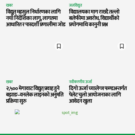
खबर
जलविद्युत
विद्युत् महसुल निर्धारणका लागि
विद्यालयका माग राख्दै तल्लो
नयाँ निर्देशिका लागू, लागतमा
बलेफीमा अवरोध, विद्यार्थीको
आधारित र पारदर्शी प्रणालीमा जोड
प्रयोगमाथि कानुनी प्रश्न
खबर
नवीकरणीय ऊर्जा
२,५०० मेगावाट विद्युत् प्रवाह हुने
दिगो ऊर्जा च्यालेन्ज फण्डअन्तर्गत
बझाङ–वनलेक लाइनको अनुमति
पेलेट चुलो आयोजनाका लागि
प्रक्रिया सुरु
आवेदन खुला