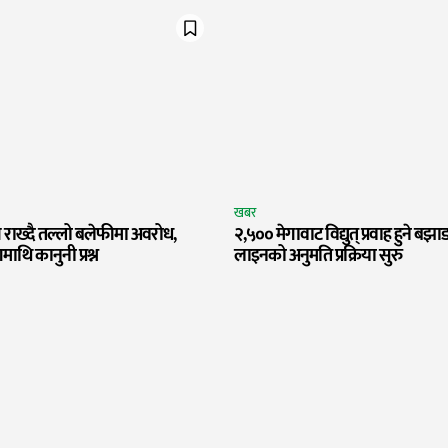
खबर
 राख्दै तल्लो बलेफीमा अवरोध,
२,५०० मेगावाट विद्युत् प्रवाह हुने 
गमाथि कानुनी प्रश्न
लाइनको अनुमति प्रक्रिया सुरु