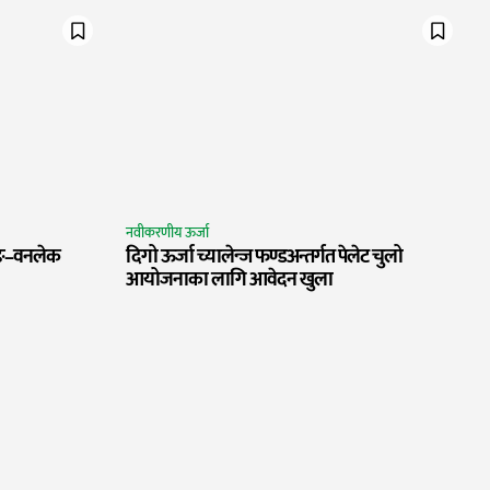
नवीकरणीय ऊर्जा
बझाङ–वनलेक
दिगो ऊर्जा च्यालेन्ज फण्डअन्तर्गत पेलेट चुलो
आयोजनाका लागि आवेदन खुला