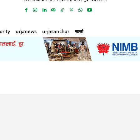
ority
urjanews
urjasanchar
ऊर्जा