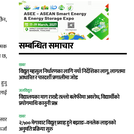
छैन,
सम्बन्धित समाचार
त्मक
ो छ,
खबर
विद्युत् महसुल निर्धारणका लागि नयाँ निर्देशिका लागू, लागतमा
आधारित र पारदर्शी प्रणालीमा जोड
हुनु
जलविद्युत
सलाई
विद्यालयका माग राख्दै तल्लो बलेफीमा अवरोध, विद्यार्थीको
प्रयोगमाथि कानुनी प्रश्न
खबर
ुसार
२,५०० मेगावाट विद्युत् प्रवाह हुने बझाङ–वनलेक लाइनको
र्जा
अनुमति प्रक्रिया सुरु