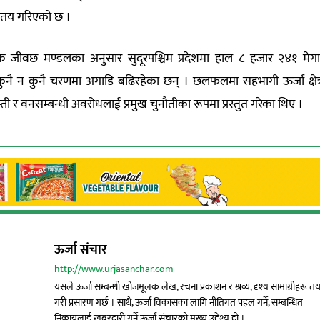
रम तय गरिएको छ ।
शक जीवछ मण्डलका अनुसार सुदूरपश्चिम प्रदेशमा हाल ८ हजार २४१ मेग
ुनै न कुनै चरणमा अगाडि बढिरहेका छन् । छलफलमा सहभागी ऊर्जा क्षेत
प्ती र वनसम्बन्धी अवरोधलाई प्रमुख चुनौतीका रूपमा प्रस्तुत गरेका थिए ।
ऊर्जा संचार
http://www.urjasanchar.com
यसले ऊर्जा सम्बन्धी खोजमूलक लेख, रचना प्रकाशन र श्रव्य, दृश्य सामाग्रीहरू त
गरी प्रसारण गर्छ । साथै, ऊर्जा विकासका लागि नीतिगत पहल गर्ने, सम्बन्धित
निकायलाई खबरदारी गर्ने ऊर्जा संचारको मुख्य उद्देश्य हो ।