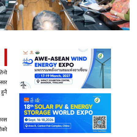
तिनो
ुसार
हुनै
िकास
नीको