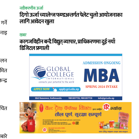
नवीकरणीय ऊर्जा
दिगो ऊर्जा च्यालेन्ज फण्डअन्तर्गत पेलेट चुलो आयोजनाका
लागि आवेदन खुला
र्ने
भनाइ
खबर
कागजविहीन बन्दै विद्युत् व्यापार, प्राधिकरणमा दुई नयाँ
डिजिटल प्रणाली
मेलन
ीमित
्द्र
ुचित
बारे