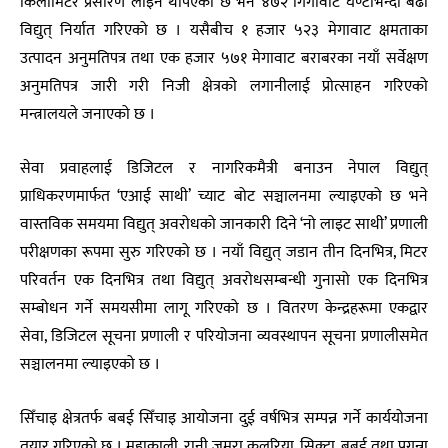
किलोमिटर प्रसारण लाइन थपिएको छ भने ४७२ गिगावाट घण्टाभन्दा बढी
विद्युत् निर्यात गरिएको छ । यसैबीच १ हजार ५२३ मेगावाट क्षमताका
उत्पादन अनुमतिपत्र तथा एक हजार ५७१ मेगावाट बराबरका नयाँ सर्वेक्षण
अनुमतिपत्र जारी गरी निजी क्षेत्रको लगानीलाई प्रोत्साहन गरिएको
मन्त्रालयले जनाएको छ ।
सेवा प्रवाहलाई डिजिटल र नागरिकमैत्री बनाउन नेपाल विद्युत्
प्राधिकरणमार्फत ‘एआई साथी’ च्याट बोट सञ्चालनमा ल्याइएको छ भने
वास्तविक समयमा विद्युत् अवरोधको जानकारी दिने ‘नो लाइट साथी’ प्रणाली
परीक्षणका रूपमा सुरु गरिएको छ । नयाँ विद्युत् जडान तीन दिनभित्र, मिटर
परिवर्तन एक दिनभित्र तथा विद्युत् अवरोधसम्बन्धी गुनासो एक दिनभित्र
सम्बोधन गर्ने समयसीमा लागू गरिएको छ । वितरण केन्द्रहरूमा एकद्वार
सेवा, डिजिटल सूचना प्रणाली र परियोजना व्यवस्थापन सूचना प्रणालीसमेत
सञ्चालनमा ल्याइएको छ ।
सिँचाइ क्षेत्रतर्फ बबई सिँचाइ आयोजना दुई वर्षभित्र सम्पन्न गर्ने कार्ययोजना
तयार गरिएको छ । महाकाली, रानी जमरा कुलरिया, सिक्टा, बबई तथा प्रगन्ना