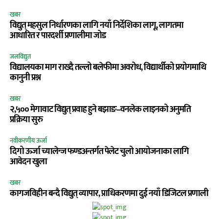
खबर
विद्युत् महसुल निर्धारणका लागि नयाँ निर्देशिका लागू, लागतमा
आधारित र पारदर्शी प्रणालीमा जोड
जलविद्युत
विद्यालयका माग राख्दै तल्लो बलेफीमा अवरोध, विद्यार्थीको प्रयोगमाथि
कानुनी प्रश्न
खबर
२,५०० मेगावाट विद्युत् प्रवाह हुने बझाङ–वनलेक लाइनको अनुमति
प्रक्रिया सुरु
नवीकरणीय ऊर्जा
दिगो ऊर्जा च्यालेन्ज फण्डअन्तर्गत पेलेट चुलो आयोजनाका लागि
आवेदन खुला
खबर
कागजविहीन बन्दै विद्युत् व्यापार, प्राधिकरणमा दुई नयाँ डिजिटल प्रणाली