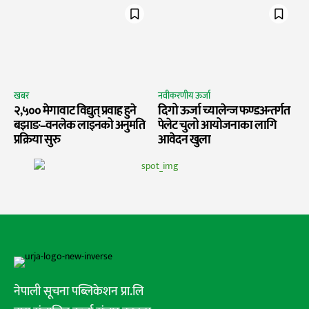
खबर
नवीकरणीय ऊर्जा
२,५०० मेगावाट विद्युत् प्रवाह हुने
दिगो ऊर्जा च्यालेन्ज फण्डअन्तर्गत
बझाङ–वनलेक लाइनको अनुमति
पेलेट चुलो आयोजनाका लागि
प्रक्रिया सुरु
आवेदन खुला
नेपाली सूचना पब्लिकेशन प्रा.लि