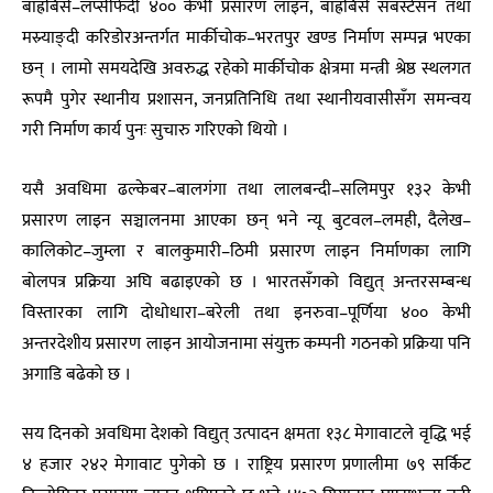
बाह्रबिसे–लप्सीफेदी ४०० केभी प्रसारण लाइन, बाह्रबिसे सबस्टेसन तथा
मस्र्याङ्दी करिडोरअन्तर्गत मार्कीचोक–भरतपुर खण्ड निर्माण सम्पन्न भएका
छन् । लामो समयदेखि अवरुद्ध रहेको मार्कीचोक क्षेत्रमा मन्त्री श्रेष्ठ स्थलगत
रूपमै पुगेर स्थानीय प्रशासन, जनप्रतिनिधि तथा स्थानीयवासीसँग समन्वय
गरी निर्माण कार्य पुनः सुचारु गरिएको थियो ।
यसै अवधिमा ढल्केबर–बालगंगा तथा लालबन्दी–सलिमपुर १३२ केभी
प्रसारण लाइन सञ्चालनमा आएका छन् भने न्यू बुटवल–लमही, दैलेख–
कालिकोट–जुम्ला र बालकुमारी–ठिमी प्रसारण लाइन निर्माणका लागि
बोलपत्र प्रक्रिया अघि बढाइएको छ । भारतसँगको विद्युत् अन्तरसम्बन्ध
विस्तारका लागि दोधोधारा–बरेली तथा इनरुवा–पूर्णिया ४०० केभी
अन्तरदेशीय प्रसारण लाइन आयोजनामा संयुक्त कम्पनी गठनको प्रक्रिया पनि
अगाडि बढेको छ ।
सय दिनको अवधिमा देशको विद्युत् उत्पादन क्षमता १३८ मेगावाटले वृद्धि भई
४ हजार २४२ मेगावाट पुगेको छ । राष्ट्रिय प्रसारण प्रणालीमा ७९ सर्किट